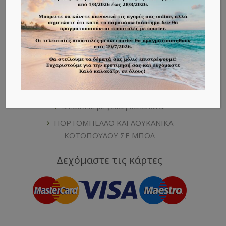
Αναζήτηση
Πρόσφατα Άρθρα
Smoothie με αντιοξειδωτική δράση
Smoothie με γεύση σοκολάτα!
ΠΟΡΤΟΜΠΕΛΛΟ ΚΑΙ ΛΟΥΚΑΝΙΚΑ
ΚΟΤΟΠΟΥΛΟΥ ΣΕ ΜΠΟΛ
Δεχόμαστε τις κάρτες