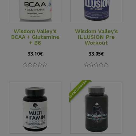
View Details
View Details
Wisdom Valley’s
Wisdom Valley’s
BCAA + Glutamine
ILLUSION Pre
+ B6
Workout
33.10
€
33.05
€
0
0
out
out
of
of
ΕΞΑΝΤΛΉΘΗΚΕ
5
5
View Details
View Details