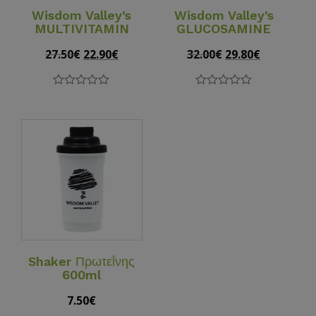
Wisdom Valley’s
Wisdom Valley’s
MULTIVITAMIN
GLUCOSAMINE
27.50
€
Original
22.90
€
Current
32.00
€
Original
29.80
€
Current
price
price
price
price
was:
is:
was:
is:
0
0
27.50€.
22.90€.
32.00€.
29.80€.
out
out
of
of
5
5
View Details
Shaker Πρωτεΐνης
600ml
7.50
€