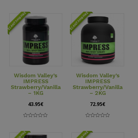
out
0
of
out
5
of
ΕΞΑΝΤΛΉΘΗΚΕ
ΕΞΑΝΤΛΉΘΗΚΕ
5
View Details
View Details
Wisdom Valley’s
Wisdom Valley’s
IMPRESS
IMPRESS
Strawberry/Vanilla
Strawberry/Vanilla
– 1KG
– 2KG
43.95
€
72.95
€
0
0
out
out
of
of
5
5