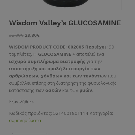
Wisdom Valley’s GLUCOSAMINE
Original
Current
32.00
€
29.80
€
price
price
WISDOM PRODUCT CODE: 002005
Περιέχει:
90
was:
is:
ταμπλέτες. Η
GLUCOSAMINE
+
αποτελεί ένα
32.00€.
29.80€.
ισχυρό συμπλήρωμα διατροφής
για την
υποστήριξη και ομαλή λειτουργία των
αρθρώσεων, χόνδρων και των τενόντων
που
συμβάλλει επίσης στη διατήρηση της φυσιολογικής
κατάστασης των
οστών
και των
μυών.
Εξαντλήθηκε
Κωδικός προϊόντος:
5214001801114
Κατηγορία:
συμπληρώματα