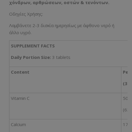
χόνδρων, αρθρώσεων, οστών & τενόντων.
Οδηγίες Χρήσης:
Λαμβάνετε 2-3 δισκία ημερησίως με άφθονο νερό ή
άλλο υγρό.
SUPPLEMENT FACTS
Daily Portion Size:
3 tablets
Content
Per
(3 t
Vitamin C
50 
(62
Calcium
173