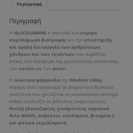
Περιγραφή
Περιγραφή
Η
GLUCOSAMINE
+
αποτελεί ένα
ισχυρό
συμπλήρωμα διατροφής
για την
υποστήριξη
και ομαλή λειτουργία των αρθρώσεων,
χόνδρων και των τενόντων
που συμβάλλει
επίσης στη διατήρηση της φυσιολογικής κατάστασης
των
οστών
και των
μυών.
Η
ανώτερη φόρμουλα
της
Wisdom
Valley
παρέχει στον οργανισμό τα απαραίτητα θρεπτικά
συστατικά που χρειάζεται το μυοσκελετικό σύστημα
καθώς συνδυάζει σε βέλτιστες συγκεντρώσεις
θειϊκή γλυκοζαμίνη, χονδροϊτίνη, οργανικό
θείο (
MSM
), ασβέστιο, κολλαγόνο, βιταμίνη
C
και φυτικά εκχυλίσματα.