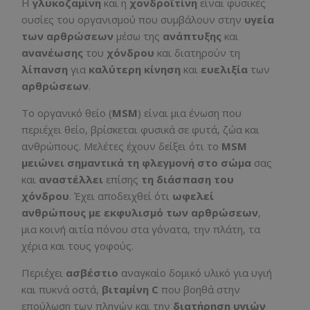
Η
γλυκοζαμίνη
και η
χονδροϊτίνη
είναι φυσικές
ουσίες του οργανισμού που συμβάλουν στην
υγεία
των αρθρώσεων
μέσω της
ανάπτυξης
και
ανανέωσης
του
χόνδρου
και διατηρούν τη
λίπανση
για
καλύτερη κίνηση
και
ευελιξία
των
αρθρώσεων
.
Το οργανικό θείο (
MSM
) είναι μια ένωση που
περιέχει θείο, βρίσκεται φυσικά σε φυτά, ζώα και
ανθρώπους. Μελέτες έχουν δείξει ότι το
MSM
μειώνει σημαντικά τη φλεγμονή
στο σώμα
σας
και
αναστέλλει
επίσης
τη διάσπαση του
χόνδρου
. Έχει αποδειχθεί ότι
ωφελεί
ανθρώπους με εκφυλισμό των αρθρώσεων
,
μια κοινή αιτία πόνου στα γόνατα, την πλάτη, τα
χέρια και τους γοφούς.
Περιέχει
ασβέστιο
αναγκαίο δομικό υλικό για υγιή
και πυκνά οστά,
βιταμίνη
C
που βοηθά στην
επούλωση των πληγών και την
διατήρηση υγιών