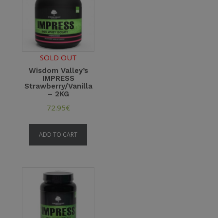
SOLD OUT
Wisdom Valley’s
IMPRESS
Strawberry/Vanilla
– 2KG
72.95
€
ADD TO CART