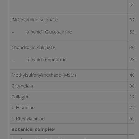
(21
Glucosamine sulphate
825
– of which Glucosamine
536
Chondroitin sulphate
300
– of which Chondritin
238
Methylsulfonylmethane (MSM)
400
Bromelain
98 
Collagen
175
L-Histidine
72 
L-Phenylalanine
62 
Botanical complex