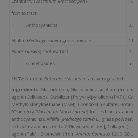
Cranberry (
Vaccinium Macrocarpon
)
165
fruit extract
– Anthocyanidins
0,3
Alfalfa (
Medicago sativa
) grass powder
110
Panax Ginseng
root extract
25 
– Ginsenosides
5 m
*NRV: Nutrient Reference Values of an average adult.
Ingredients:
Maltodextrin, Glucosamine sulphate (from
she
agent (Cellulose), Stabilizer [Polyvinylpyrolidon (PVP)], Cal
Methylsulfonylmethane (MSM), Chondroitin sulfate, Botanic
[Cranberry (
Vaccinium Macrocarpon
) fruit extract (standar
anthocyanidins), Alfalfa (
Medicago sativa L.
) grass powder, P
extract (standardized to 20% ginsenosides], Collagen (from 
agent (Talc), Bromelain (from
Ananas Comosus
1200 GDU/gm