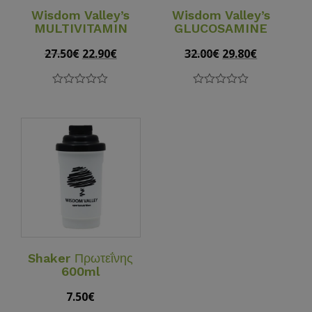
Wisdom Valley’s
Wisdom Valley’s
MULTIVITAMIN
GLUCOSAMINE
27.50
€
Original
22.90
€
Current
32.00
€
Original
29.80
€
Current
price
price
price
price
was:
is:
was:
is:
0
0
27.50€.
22.90€.
32.00€.
29.80€.
out
out
of
of
5
5
View Details
Shaker Πρωτεΐνης
600ml
7.50
€