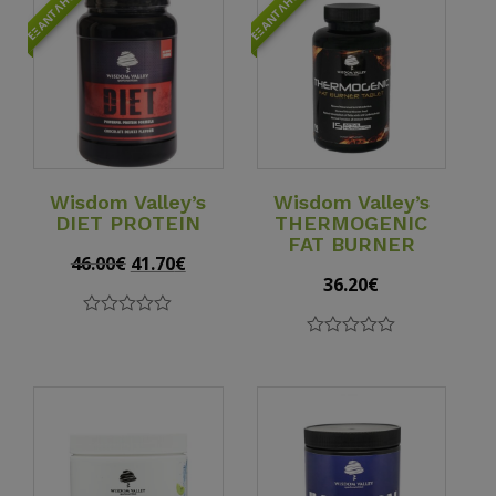
ΕΞΑΝΤΛΉΘΗΚΕ
ΕΞΑΝΤΛΉΘΗΚΕ
View Details
View Details
Wisdom Valley’s
Wisdom Valley’s
DIET PROTEIN
THERMOGENIC
FAT BURNER
46.00
€
Original
41.70
€
Current
36.20
€
price
price
was:
is:
0
46.00€.
41.70€.
out
0
of
out
5
of
5