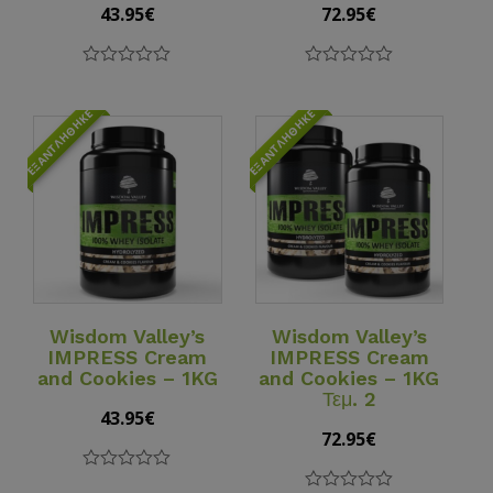
43.95
€
72.95
€
0
0
out
out
of
of
ΕΞΑΝΤΛΉΘΗΚΕ
ΕΞΑΝΤΛΉΘΗΚΕ
5
5
View Details
View Details
Wisdom Valley’s
Wisdom Valley’s
IMPRESS Cream
IMPRESS Cream
and Cookies – 1KG
and Cookies – 1KG
Τεμ. 2
43.95
€
72.95
€
0