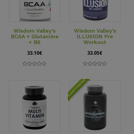
View Details
View Details
Wisdom Valley’s
Wisdom Valley’s
BCAA + Glutamine
ILLUSION Pre
+ B6
Workout
33.10
€
33.05
€
0
0
out
out
of
of
ΕΞΑΝΤΛΉΘΗΚΕ
5
5
View Details
View Details