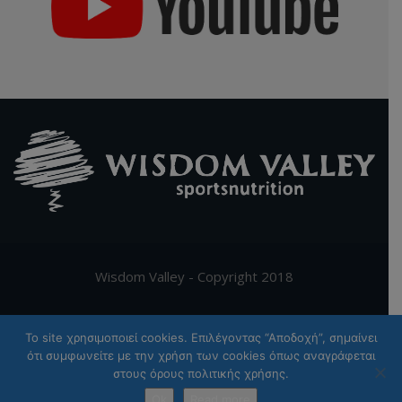
Wisdom Valley - Copyright 2018
Supported by
Digy.gr
To site χρησιμοποιεί cookies. Επιλέγοντας “Αποδοχή”, σημαίνει
ότι συμφωνείτε με την χρήση των cookies όπως αναγράφεται
Ελληνικα
English
(
Αγγλικα
)
στους όρους πολιτικής χρήσης.
Ok
Read more