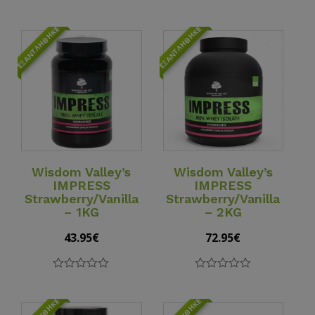
out
0
of
out
5
of
ΕΞΑΝΤΛΉΘΗΚΕ
ΕΞΑΝΤΛΉΘΗΚΕ
5
View Details
View Details
Wisdom Valley’s
Wisdom Valley’s
IMPRESS
IMPRESS
Strawberry/Vanilla
Strawberry/Vanilla
– 1KG
– 2KG
43.95
€
72.95
€
0
0
out
out
of
of
5
5