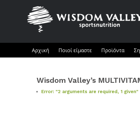
Αρχική
Ποιοί είμαστε
Προϊόντα
Ση
Wisdom Valley’s MULTIVITA
Error: "2 arguments are required, 1 given"