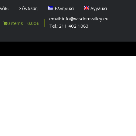
λάθι
Σύνδεση
Ελληνικα
Αγγλικα
email: info@wisdomvalley.eu
0 items -
0.00
€
Tel.: 211 402 1083