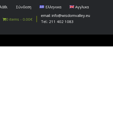
λάθι
Σύνδεση
Ελληνικα
Αγγλικα
email: info@wisdomvalley.eu
0 items -
0.00
€
Tel.: 211 402 1083