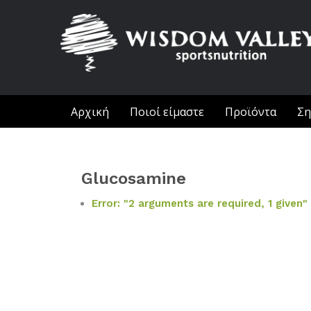
Αρχική
Ποιοί είμαστε
Προϊόντα
Ση
Glucosamine
Error: "2 arguments are required, 1 given"