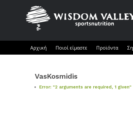
Αρχική
Ποιοί είμαστε
Προϊόντα
Ση
VasKosmidis
Error: "2 arguments are required, 1 given"