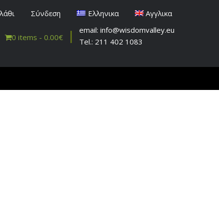
λάθι
Σύνδεση
Ελληνικα
Αγγλικα
email: info@wisdomvalley.eu
0 items -
0.00
€
Tel.: 211 402 1083