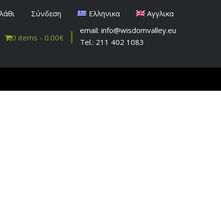
λάθι
Σύνδεση
Ελληνικα
Αγγλικα
email: info@wisdomvalley.eu
0 items -
0.00
€
Tel.: 211 402 1083