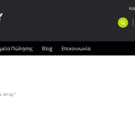
Κα
μεία Πώλησης
Blog
Επικοινωνία
s array"