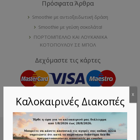
Πρόσφατα Άρθρα
Smoothie με αντιοξειδωτική δράση
Smoothie με γεύση σοκολάτα!
ΠΟΡΤΟΜΠΕΛΛΟ ΚΑΙ ΛΟΥΚΑΝΙΚΑ
ΚΟΤΟΠΟΥΛΟΥ ΣΕ ΜΠΟΛ
Δεχόμαστε τις κάρτες
X
Καλοκαιρινές Διακοπές
ΧΟΝΔΡΙΚΗ ΠΩΛΗΣΗ