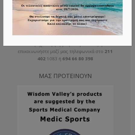
H εταιρία Wisdom Valley διανέμει τα
προϊόντα της μέσω χονδρικής πώλησης σε
επιλεγμένους χώρους και καταστήματα σε
όλη την Ελλάδα! Εάν ενδιαφέρεστε για τα
προϊόντα μας συμπληρώστε τα στοιχεία σας
στη σχετική φόρμα (
πατήστε εδώ
) ή
επικοινωνήστε μαζί μας τηλεφωνικά στο
211
402
1083 ή
694 66 80 398
ΜΑΣ ΠΡΟΤΕΙΝΟΥΝ