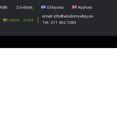
λάθι
Σύνδεση
Ελληνικα
Αγγλικα
email: info@wisdomvalley.eu
0 items -
0.00
€
Tel.: 211 402 1083