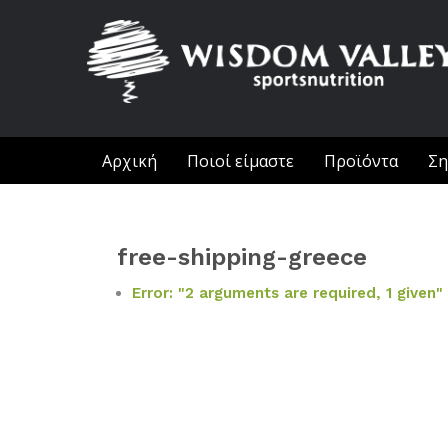
Αρχική
Ποιοί είμαστε
Προϊόντα
Ση
free-shipping-greece
Error: "2 arguments are required, 1 given"