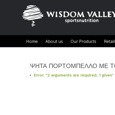
Home
About us
Our Products
Retai
ΨΗΤΑ ΠΟΡΤΟΜΠΕΛΛΟ ΜΕ 
Error: "2 arguments are required, 1 given"