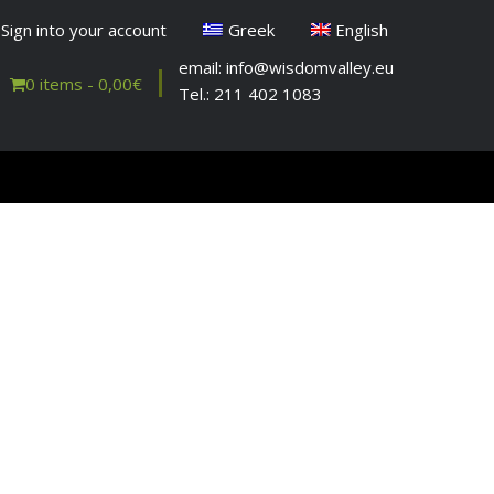
Sign into your account
Greek
English
email: info@wisdomvalley.eu
0 items -
0,00
€
Tel.: 211 402 1083