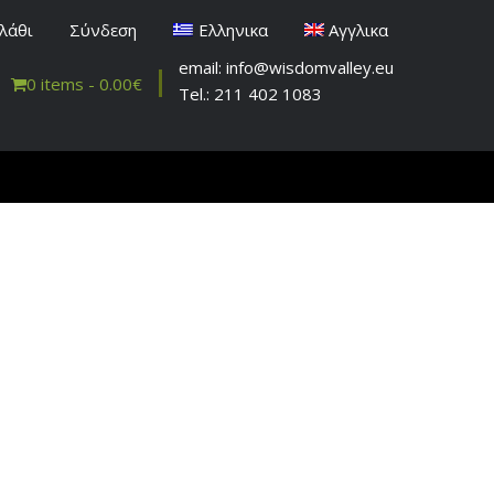
λάθι
Σύνδεση
Ελληνικα
Αγγλικα
email: info@wisdomvalley.eu
0 items -
0.00
€
Tel.: 211 402 1083