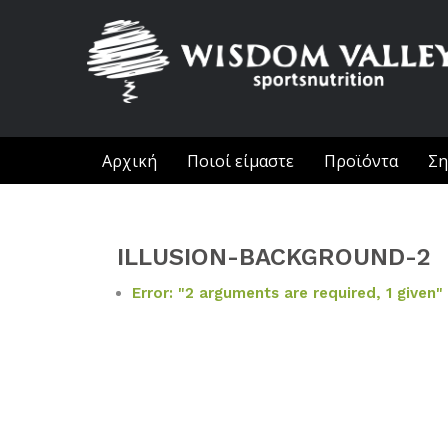
Αρχική
Ποιοί είμαστε
Προϊόντα
Ση
ILLUSION-BACKGROUND-2
Error: "2 arguments are required, 1 given"