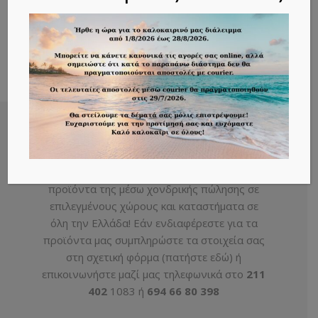
ΧΟΝΔΡΙΚΗ ΠΩΛΗΣΗ
H εταιρία Wisdom Valley διανέμει τα
προϊόντα της μέσω χονδρικής πώλησης σε
επιλεγμένους χώρους και καταστήματα σε
όλη την Ελλάδα! Εάν ενδιαφέρεστε για τα
προϊόντα μας συμπληρώστε τα στοιχεία σας
στη σχετική φόρμα (
πατήστε εδώ
) ή
επικοινωνήστε μαζί μας τηλεφωνικά στο
211
402
1083 ή
694 66 80 398